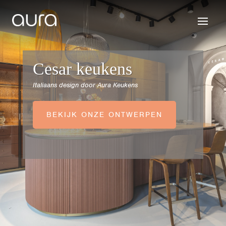
Cesar keukens
Italiaans design door Aura Keukens
BEKIJK ONZE ONTWERPEN