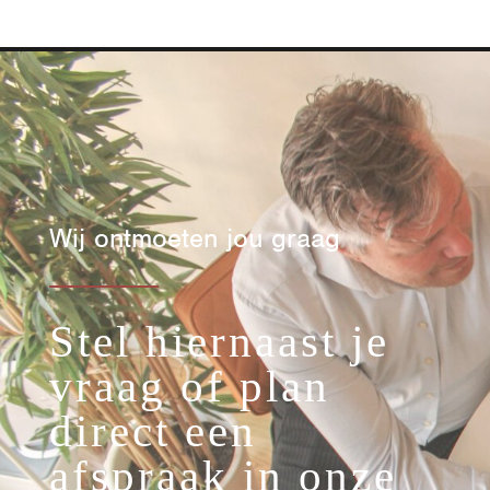
Wij ontmoeten jou graag
Stel hiernaast je
vraag of plan
direct een
afspraak in onze