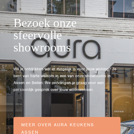
Bezoek onze
sfeervolle
showrooms
Wil je ontdekken wat er mogelijk is voor jouw woning? Je
bent van harte welkom in een van onze showrooms in
Assen en Beilen. We ontvangen je graag voor een
persoonlijk gesprek over jouw woonwensen.
MEER OVER AURA KEUKENS
ASSEN