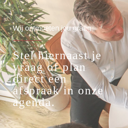
Wij ontmoeten jou graag
Stel hiernaast je
vraag of plan
direct een
afspraak in onze
agenda.