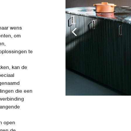
 naar wens
enten, om
en,
 oplossingen te
kken, kan de
eciaal
t genaamd
jdingen die een
verbinding
hangende
en open
rgen de