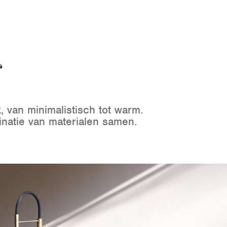
s
, van minimalistisch tot warm.
inatie van materialen samen.