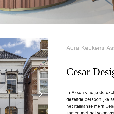
Aura Keukens As
Cesar Desi
In Assen vind je de ex
dezelfde persoonlijke a
het Italiaanse merk Ces
samen met het vakmans