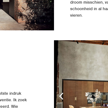
droom misschien, va
schoonheid in al h
vieren.
otste indruk
ventie. Ik zoek
reerd. Wie