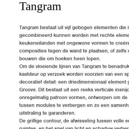
Tangram
Tangram bestaat uit vijf gebogen elementen die
gecombineerd kunnen worden met rechte elem
keukeneilanden met ongewone vormen te creër
composities tegen de wand te plaatsen, of zelfs
bouwen die om hoeken heen lopen.
Om de vloeiende lijnen van Tangram te benadru
kastdeur op verzoek worden voorzien van een sp
decoratief detail: een driedimensionaal elemen
Groove. Dit bestaat uit een reeks verticale insni
onregelmatig patroon vormen, ontworpen om de 
tussen modules te verbergen en zo een samen
uitstraling te garanderen.
De grillige contour, de afwisseling tussen volle 
ruimtes, en het spel van licht en schaduw verbe