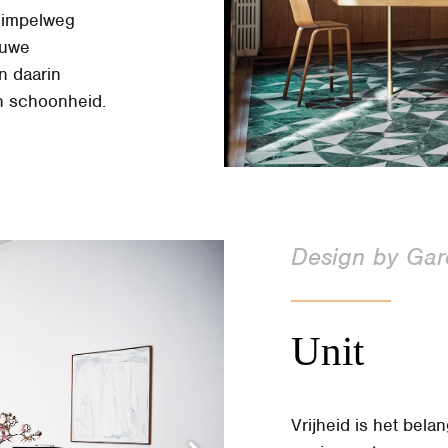
 simpelweg
euwe
n daarin
n schoonheid.
Design by Gar
Unit
Vrijheid is het belan