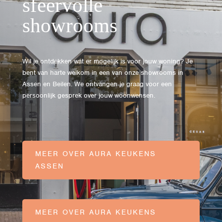
sfeervolle
showrooms
Wil je ontdekken wat er mogelijk is voor jouw woning? Je
bent van harte welkom in een van onze showrooms in
Assen en Beilen. We ontvangen je graag voor een
persoonlijk gesprek over jouw woonwensen.
MEER OVER AURA KEUKENS
ASSEN
MEER OVER AURA KEUKENS