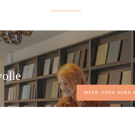
olle
MEER OVER AURA 
r jouw woning? Je bent
wrooms in Assen en
MEER OVER AURA 
 persoonlijk gesprek