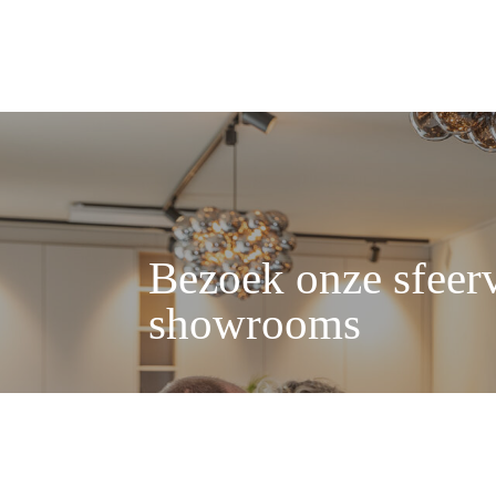
Bezoek onze sfeerv
showrooms
Wil je ontdekken wat er mogelijk is voo
van harte welkom in een van onze sho
Beilen. We ontvangen je graag voor een
over jouw woonwensen.