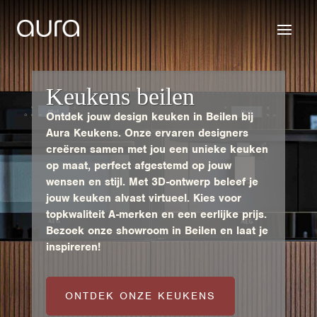
Keukens beilen
Ontdek jouw design keuken in Beilen bij
Aura Keukens. Onze ervaren designers
creëren samen met jou een unieke keuken
op maat, perfect afgestemd op jouw
wensen en stijl. Met 3D-ontwerp beleef je
jouw keuken alvast virtueel. Kies voor
topkwaliteit A-merken en een eerlijke prijs.
Bezoek onze showroom in Beilen en laat je
inspireren!
ONTDEK ONZE KEUKENS