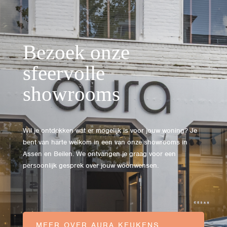
Bezoek onze
sfeervolle
showrooms
Wil je ontdekken wat er mogelijk is voor jouw woning? Je
bent van harte welkom in een van onze showrooms in
Assen en Beilen. We ontvangen je graag voor een
persoonlijk gesprek over jouw woonwensen.
MEER OVER AURA KEUKENS