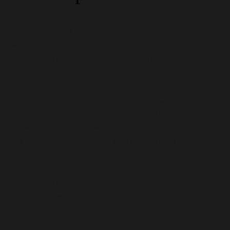
Misschien krijg je een goed beeld bij het bekijken
van verschillende keukens in Groningen in de
beschikbare showrooms, maar wanneer de keuken
uiteindelijk in je woning wordt geplaatst kan het
een totaal ander beeld zijn dan je voor ogen had.
Bij Aura Keukens, de keukenzaak in Groningen,
houden wij hier al rekening mee. Wij laten het
ontwerp zien van jouw gewenste keuken in VR en
3D. Op die manier kun jij al precies zien hoe de
keuken er in je eigen woning uit komt te zien. Wil je
dus een keuken kopen in Groningen? Kom dan
langs bij Aura Keukens, de expert op het gebied
van keukens in Groningen.