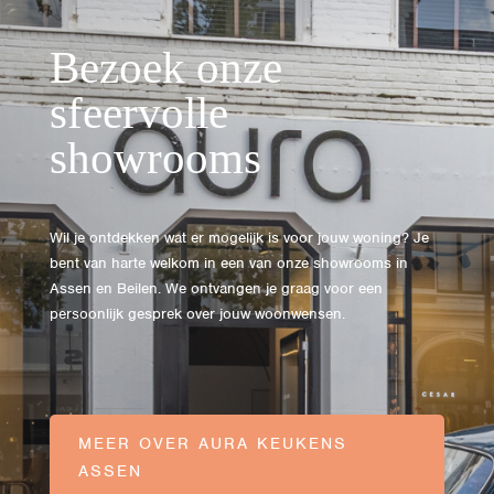
Bezoek onze
sfeervolle
showrooms
Wil je ontdekken wat er mogelijk is voor jouw woning? Je
bent van harte welkom in een van onze showrooms in
Assen en Beilen. We ontvangen je graag voor een
persoonlijk gesprek over jouw woonwensen.
MEER OVER AURA KEUKENS
ASSEN