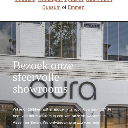
Bussum
of
Emmen
.
Bezoek onze
sfeervolle
showrooms
Wil je ontdekken wat er mogelijk is voor jouw woning? Je
bent van harte welkom in een van onze showrooms in
Assen en Beilen. We ontvangen je graag voor een