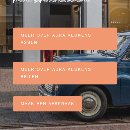
persoonlijk gesprek over jouw woonwensen.
MEER OVER AURA KEUKENS
ASSEN
MEER OVER AURA KEUKENS
BEILEN
MAAK EEN AFSPRAAK